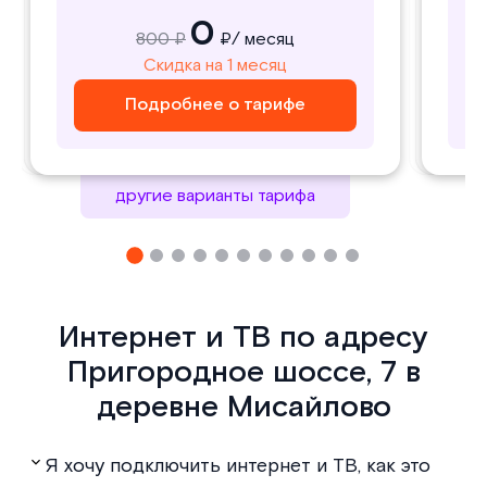
0
0
1000 ₽
800 ₽
₽/ месяц
₽/ месяц
800
1000
Скидка на 1 месяц
Скидка на 1 месяц
₽/ месяц
₽/ месяц
Подробнее о тарифе
Подробнее о тарифе
Подробнее о тарифе
Подробнее о тарифе
другие варианты тарифа
Интернет и ТВ по адресу
Пригородное шоссе, 7 в
деревне Мисайлово
Я хочу подключить интернет и ТВ, как это