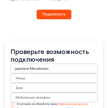
Подключить
Проверьте возможность
подключения
Я согласен на обработку моих
персональных данных