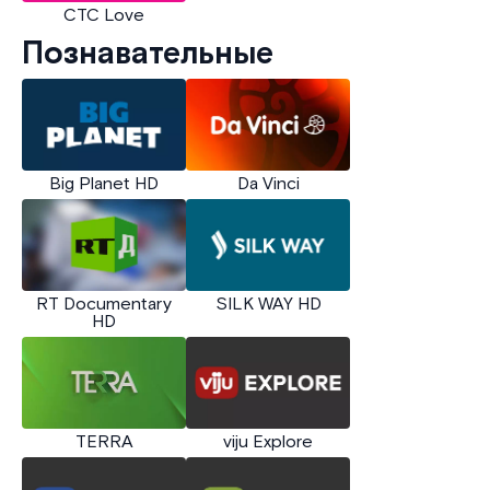
СТС Love
Познавательные
Big Planet HD
Da Vinci
RT Documentary
SILK WAY HD
HD
TERRA
viju Explore