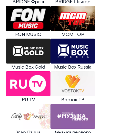
BRIDGE Фрэш
BRIDGE Шлягер
FON MUSIC
MCM TOP
Music Box Gold
Music Box Russia
RU TV
Восток ТВ
Жар Птица
Музыка первого