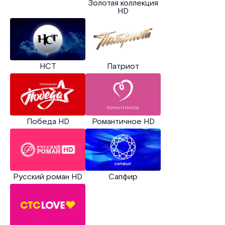
Золотая коллекция
HD
НСТ
Патриот
Победа HD
Романтичное HD
Русский роман HD
Сапфир