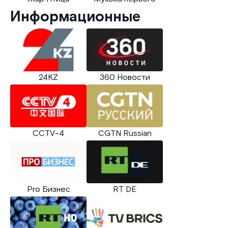
Информационные
24KZ
360 Новости
CCTV-4
CGTN Russian
Pro Бизнес
RT DE