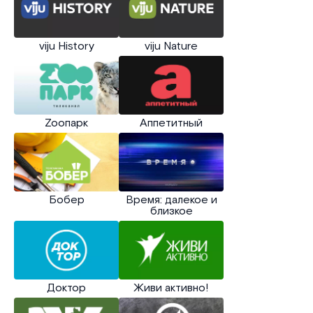
viju History
viju Nature
Zooпарк
Аппетитный
Бобер
Время: далекое и
близкое
Доктор
Живи активно!