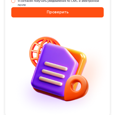
Я согласен получать уведомления по СМС и электронной
почте
Проверить