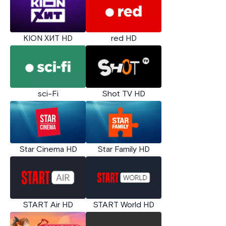
KION ХИТ HD
red HD
sci-Fi
Shot TV HD
Star Cinema HD
Star Family HD
START Air HD
START World HD