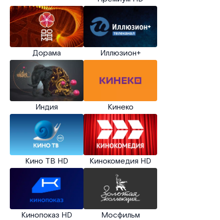
Дорама
Иллюзион+
Индия
Кинеко
Кино ТВ HD
Кинокомедия HD
Кинопоказ HD
Мосфильм