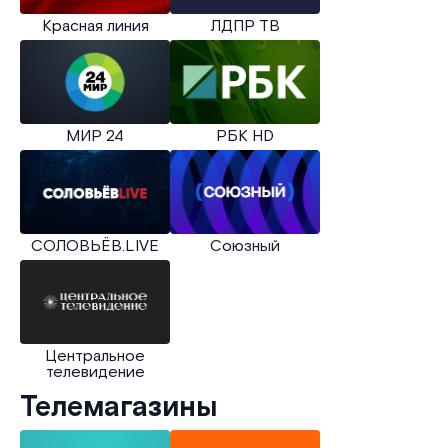
Красная линия
ЛДПР ТВ
МИР 24
РБК HD
СОЛОВЬЁВ.LIVE
Союзный
Центральное
телевидение
Телемагазины