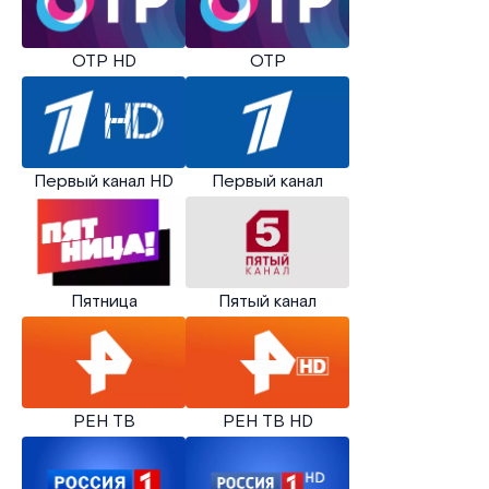
ОТР HD
ОТР
Первый канал HD
Первый канал
Пятница
Пятый канал
РЕН ТВ
РЕН ТВ HD