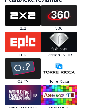
2х2
360
EPIC
Fashion TV HD
O2 TV
Torre Ricca