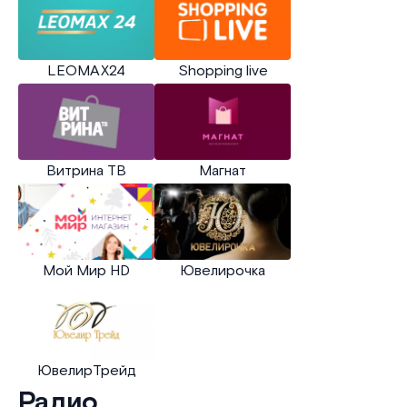
LEOMAX24
Shopping live
Витрина ТВ
Магнат
Мой Мир HD
Ювелирочка
ЮвелирТрейд
Радио