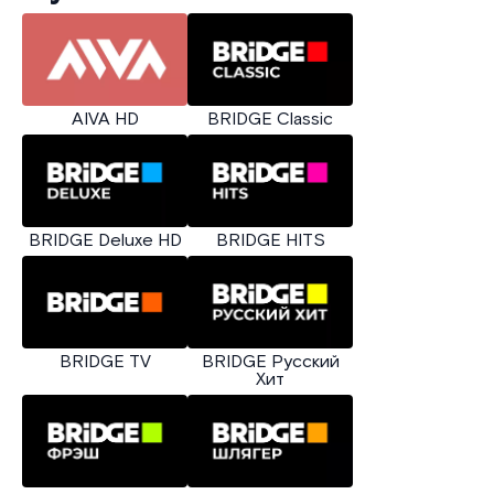
AIVA HD
BRIDGE Classic
BRIDGE Deluxe HD
BRIDGE HITS
BRIDGE TV
BRIDGE Русский
Хит