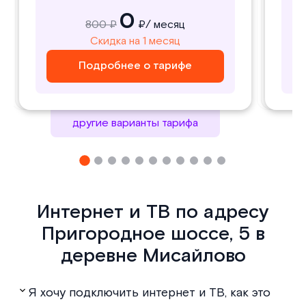
0
0
1000 ₽
800 ₽
₽/ месяц
₽/ месяц
800
1000
Скидка на 1 месяц
Скидка на 1 месяц
₽/ месяц
₽/ месяц
Подробнее о тарифе
Подробнее о тарифе
Подробнее о тарифе
Подробнее о тарифе
другие варианты тарифа
Интернет и ТВ по адресу
Пригородное шоссе, 5 в
деревне Мисайлово
Я хочу подключить интернет и ТВ, как это