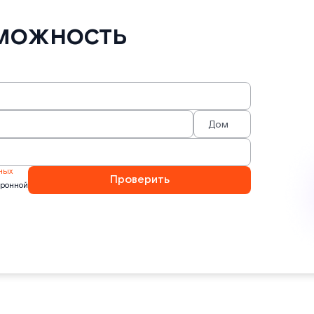
можность
ных
Проверить
тронной