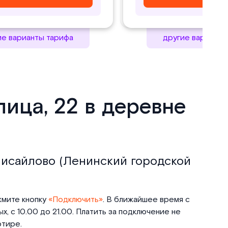
ие варианты тарифа
другие варианты
ица, 22 в деревне
 Мисайлово (Ленинский городской
жмите кнопку
«Подключить»
. В ближайшее время с
, с 10.00 до 21.00. Платить за подключение не
ртире.