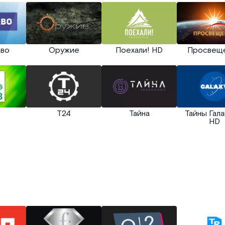
аво
Оружие
Поехали! HD
Просвещ
Т24
Тайна
Тайны Гала
HD