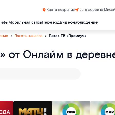
Карта покрытия
вы в деревне Миса
рифы
Мобильная связь
Переезд
Видеонаблюдение
дение
›
Пакеты каналов
›
Пакет ТВ «Премиум»
» от Онлайм в деревн