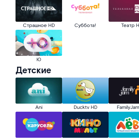
Страшное HD
Суббота!
Театр 
Ю
Детские
Ani
Ducktv HD
FamilyJa