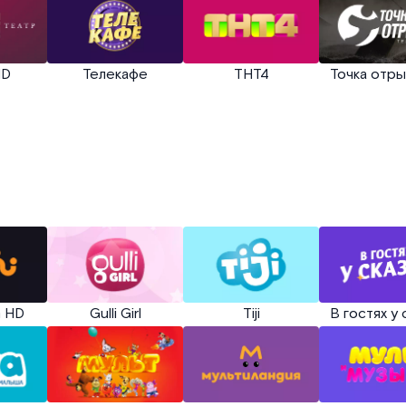
HD
Телекафе
ТНТ4
Точка отры
m HD
Gulli Girl
Tiji
В гостях у 