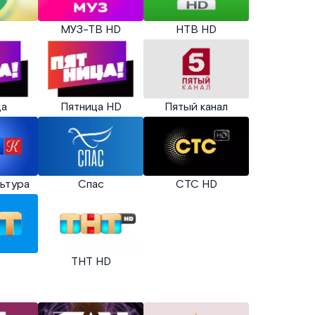
МУЗ-ТВ HD
НТВ HD
ца
Пятница HD
Пятый канал
ьтура
Спас
СТС HD
ТНТ HD