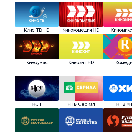
Кино ТВ HD
Кинокомедия HD
Киномикс
Киноужас
Кинохит HD
Комед
НСТ
НТВ Сериал
НТВ Хи