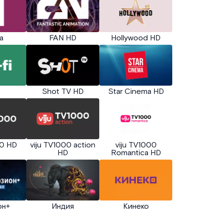
a
FAN HD
Hollywood HD
Shot TV HD
Star Cinema HD
00 HD
viju TV1000 action
viju TV1000
HD
Romantica HD
он+
Индия
Кинеко