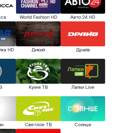
cca
World Fashion HD
Авто 24 HD
лка HD
Дикий
Драйв
В
Кухня ТВ
Лапки Live
ан
Светлое ТВ
Солнце