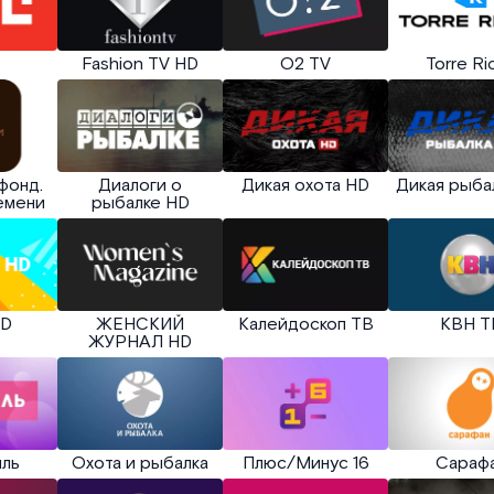
Fashion TV HD
O2 TV
Torre Ri
фонд.
Диалоги о
Дикая охота HD
Дикая рыба
емени
рыбалке HD
HD
ЖЕНСКИЙ
Калейдоскоп ТВ
КВН Т
ЖУРНАЛ HD
ль
Охота и рыбалка
Плюс/Минус 16
Сараф